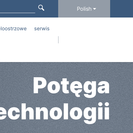
Polish
ieloostrzowe
serwis
Potęga
echnologii