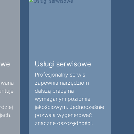
owe
Usługi serwisowe
Profesjonalny serwis
owana
zapewnia narzędziom
antuje
dalszą pracę na
wymaganym poziomie
rdziej
jakościowym. Jednocześnie
jach.
pozwala wygenerować
znaczne oszczędności.