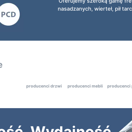
Oferujemy szeroką gamę frez
nasadzanych, wierteł, pił t
e
producenci drzwi
producenci mebli
producenci
ość. Wydajność.