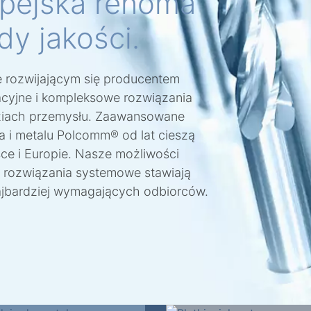
opejska renoma
dy jakości.
e rozwijającym się producentem
cyjne i kompleksowe rozwiązania
ziach przemysłu. Zaawansowane
a i metalu Polcomm® od lat cieszą
sce i Europie. Nasze możliwości
 rozwiązania systemowe stawiają
ajbardziej wymagających odbiorców.