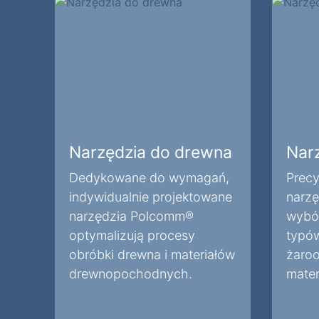
Narzędzia do drewna
Nar
Dedykowane do wymagań,
Precy
indywidualnie projektowane
narzę
narzędzia Polcomm®
wybór
optymalizują procesy
typów
obróbki drewna i materiałów
żaroo
drewnopochodnych.
mater