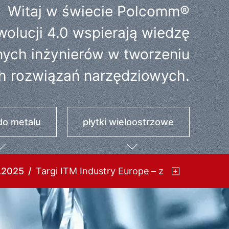
Witaj w świecie Polcomm®
wolucji 4.0 wspierają wiedzę
ych inżynierów w tworzeniu
h rozwiązań narzędziowych.
do metalu
płytki wieloostrzowe
.2025
Targi ITM Industry Europe – zapraszamy!