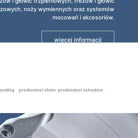
ów i głowic trzpieniowych, frezów i głowic
arczowych, noży wymiennych oraz systemów
mocowań i akcesoriów.
więcej informacji
 podłóg
producenci okien
producenci schodów