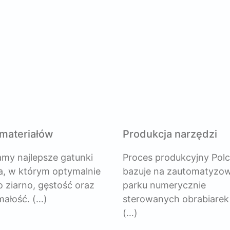
materiałów
Produkcja narzędzi
my najlepsze gatunki
Proces produkcyjny Po
, w którym optymalnie
bazuje na zautomatyz
 ziarno, gęstość oraz
parku numerycznie
małość.
(…)
sterowanych obrabiarek
(…)
ięcej