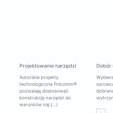
Projektowanie narzędzi
Dobór 
Autorskie projekty
Wybiera
technologiczne Polcomm®
surowca
pozwalają dostosować
dobrano
konstrukcję narzędzi do
wytrzy
warunków naj
(…)
Czytaj w